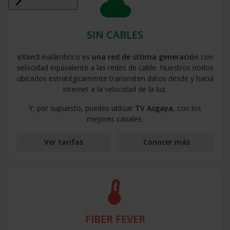
cloud
arrow_forward_ios_new
SIN CABLES
oXon3
inalámbrico es
una red de última generación
con
velocidad equivalente a las redes de cable. Nuestros nodos
ubicados estratégicamente transmiten datos desde y hacia
internet a la velocidad de la luz.
Y, por supuesto, puedes utilizar
TV Asgaya
, con los
mejores canales.
Ver tarifas
Conocer más
device_thermostat
FIBER FEVER