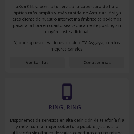
oXon3
fibra pone a tu servicio
la cobertura de fibra
óptica más amplia y más rápida de Asturias
. Y si ya
eres cliente de nuestro internet inalámbrico te podemos
pasar a la fibra en cuanto sea técnicamente posible, sin
ningún coste adicional.
Y, por supuesto, ya tienes incluido
TV Asgaya
, con los
mejores canales.
Ver tarifas
Conocer más
phone_iphone
RING, RING...
Disponemos de servicios en alta definición de telefonía fija
y móvil
con la mejor cobertura posible
gracias a la
utilización simultánea de varias coberturas en una misma