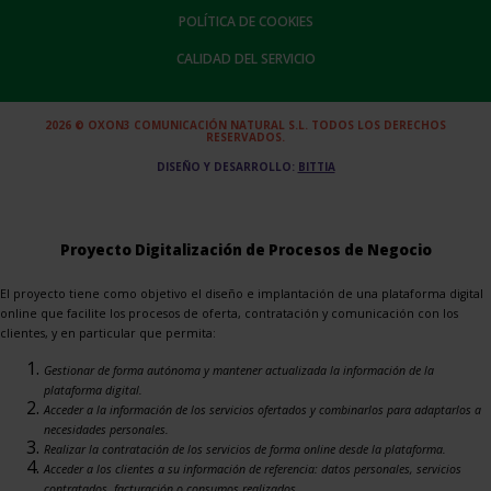
POLÍTICA DE COOKIES
CALIDAD DEL SERVICIO
2026 © OXON3 COMUNICACIÓN NATURAL S.L. TODOS LOS DERECHOS
RESERVADOS.
DISEÑO Y DESARROLLO:
BITTIA
Proyecto Digitalización de Procesos de Negocio
El proyecto tiene como objetivo el diseño e implantación de una plataforma digital
online que facilite los procesos de oferta, contratación y comunicación con los
clientes, y en particular que permita:
Gestionar de forma autónoma y mantener actualizada la información de la
plataforma digital.
Acceder a la información de los servicios ofertados y combinarlos para adaptarlos a
necesidades personales.
Realizar la contratación de los servicios de forma online desde la plataforma.
Acceder a los clientes a su información de referencia: datos personales, servicios
contratados, facturación o consumos realizados.