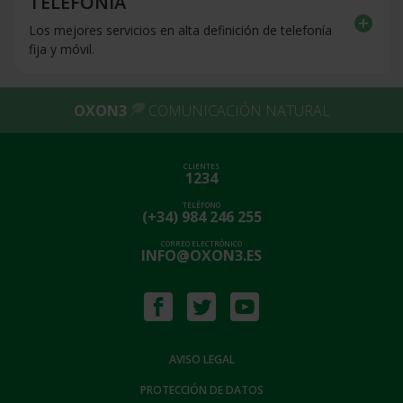
TELEFONÍA
add_circle
Los mejores servicios en alta definición de telefonía
fija y móvil.
OXON3
COMUNICACIÓN NATURAL
CLIENTES
1234
TELÉFONO
(+34) 984 246 255
CORREO ELECTRÓNICO
INFO@OXON3.ES
AVISO LEGAL
PROTECCIÓN DE DATOS